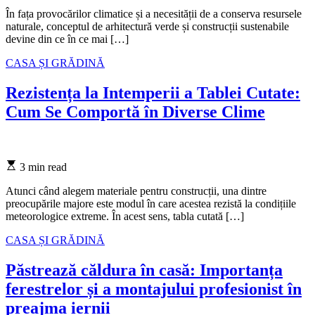
read
time
În fața provocărilor climatice și a necesității de a conserva resursele
naturale, conceptul de arhitectură verde și construcții sustenabile
devine din ce în ce mai […]
Categories
CASA ȘI GRĂDINĂ
Rezistența la Intemperii a Tablei Cutate:
Cum Se Comportă în Diverse Clime
Estimated
3 min read
read
time
Atunci când alegem materiale pentru construcții, una dintre
preocupările majore este modul în care acestea rezistă la condițiile
meteorologice extreme. În acest sens, tabla cutată […]
Categories
CASA ȘI GRĂDINĂ
Păstrează căldura în casă: Importanța
ferestrelor și a montajului profesionist în
preajma iernii