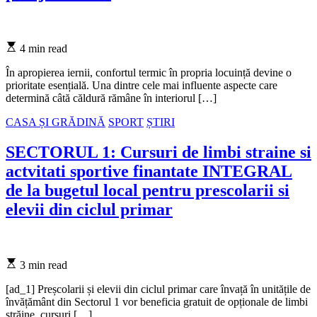
Estimated
4 min read
read
time
În apropierea iernii, confortul termic în propria locuință devine o
prioritate esențială. Una dintre cele mai influente aspecte care
determină câtă căldură rămâne în interiorul […]
Categories
CASA ȘI GRĂDINĂ
SPORT
ȘTIRI
SECTORUL 1: Cursuri de limbi straine si
actvitati sportive finantate INTEGRAL
de la bugetul local pentru prescolarii si
elevii din ciclul primar
Estimated
3 min read
read
time
[ad_1] Preșcolarii și elevii din ciclul primar care învață în unitățile de
învățământ din Sectorul 1 vor beneficia gratuit de opționale de limbi
străine, cursuri […]