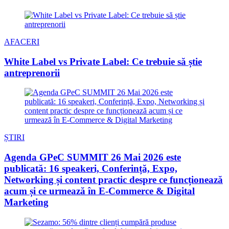
AFACERI
White Label vs Private Label: Ce trebuie să știe
antreprenorii
ȘTIRI
Agenda GPeC SUMMIT 26 Mai 2026 este
publicată: 16 speakeri, Conferință, Expo,
Networking și content practic despre ce funcționează
acum și ce urmează în E-Commerce & Digital
Marketing