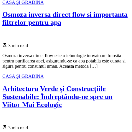
Categories
CASA ȘI GRĂDINĂ
Osmoza inversa direct flow si importanta
filtrelor pentru apa
Estimated
3 min read
read
time
Osmoza inversa direct flow este o tehnologie inovatoare folosita
pentru purificarea apei, asigurandu-se ca apa potabila este curata si
sigura pentru consumul uman. Aceasta metoda […]
Categories
CASA ȘI GRĂDINĂ
Arhitectura Verde și Construcțiile
Sustenabile: Îndreptându-ne spre un
Viitor Mai Ecologic
Estimated
3 min read