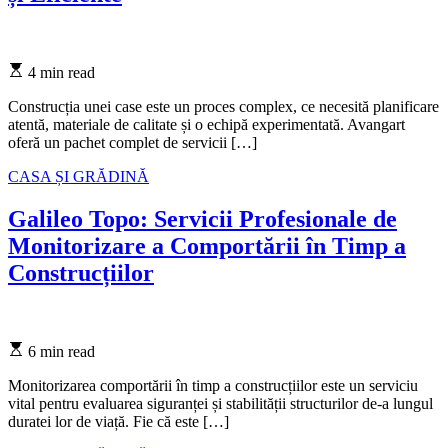
Estimated
4 min read
read
time
Construcția unei case este un proces complex, ce necesită planificare
atentă, materiale de calitate și o echipă experimentată. Avangart
oferă un pachet complet de servicii […]
Categories
CASA ȘI GRĂDINĂ
Galileo Topo: Servicii Profesionale de
Monitorizare a Comportării în Timp a
Construcțiilor
Estimated
6 min read
read
time
Monitorizarea comportării în timp a construcțiilor este un serviciu
vital pentru evaluarea siguranței și stabilității structurilor de-a lungul
duratei lor de viață. Fie că este […]