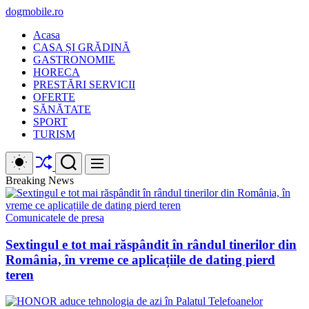
Skip
dogmobile.ro
to
Acasa
content
CASA ȘI GRĂDINĂ
GASTRONOMIE
HORECA
PRESTĂRI SERVICII
OFERTE
SĂNĂTATE
SPORT
TURISM
Shuffle
Switch
Search
Menu
color
mode
Breaking News
Comunicatele de presa
Sextingul e tot mai răspândit în rândul tinerilor din
România, în vreme ce aplicațiile de dating pierd
teren