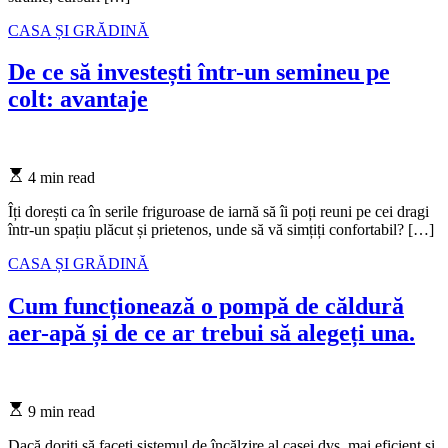
Categories
CASA ȘI GRĂDINĂ
De ce să investești într-un semineu pe
colt: avantaje
Estimated
4 min read
read
time
Îți dorești ca în serile friguroase de iarnă să îi poți reuni pe cei dragi
într-un spațiu plăcut și prietenos, unde să vă simțiți confortabil? […]
Categories
CASA ȘI GRĂDINĂ
Cum funcționează o pompă de căldură
aer-apă și de ce ar trebui să alegeți una.
Estimated
9 min read
read
time
Dacă doriți să faceți sistemul de încălzire al casei dvs. mai eficient și