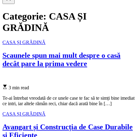
search
Categorie:
CASA ȘI
GRĂDINĂ
Categories
CASA ȘI GRĂDINĂ
Scaunele spun mai mult despre o casă
decât pare la prima vedere
Estimated
3 min read
read
time
Te-ai întrebat vreodată de ce unele case te fac să te simți bine imediat
ce intri, iar altele rămân reci, chiar dacă arată bine în […]
Categories
CASA ȘI GRĂDINĂ
Avangart și Construcția de Case Durabile
și Eficiente