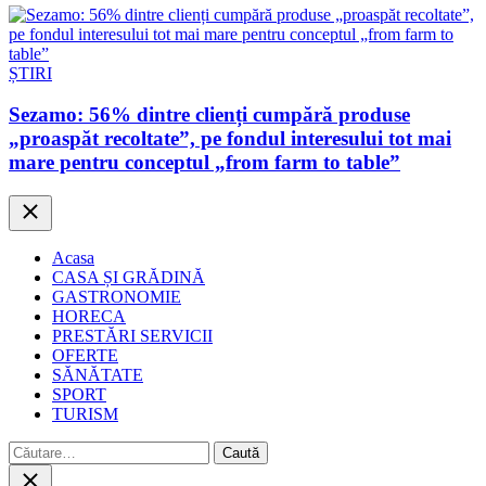
ȘTIRI
Sezamo: 56% dintre clienți cumpără produse
„proaspăt recoltate”, pe fondul interesului tot mai
mare pentru conceptul „from farm to table”
Close
Acasa
CASA ȘI GRĂDINĂ
GASTRONOMIE
HORECA
PRESTĂRI SERVICII
OFERTE
SĂNĂTATE
SPORT
TURISM
Caută
după:
Close