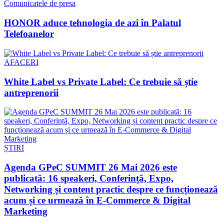
Comunicatele de presa
HONOR aduce tehnologia de azi în Palatul
Telefoanelor
AFACERI
White Label vs Private Label: Ce trebuie să știe
antreprenorii
ȘTIRI
Agenda GPeC SUMMIT 26 Mai 2026 este
publicată: 16 speakeri, Conferință, Expo,
Networking și content practic despre ce funcționează
acum și ce urmează în E-Commerce & Digital
Marketing