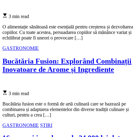
Estimated
3 min read
read
time
O alimentație sănătoasă este esențială pentru creșterea și dezvoltarea
copiilor. Cu toate acestea, persuadarea copiilor să mănânce variat și
echilibrat poate fi uneori o provocare […]
Categories
GASTRONOMIE
Bucătăria Fusion: Explorând Combinații
Inovatoare de Arome și Ingrediente
Estimated
3 min read
read
time
Bucătăria fusion este o formă de artă culinară care se bazează pe
combinarea și adaptarea elementelor din diverse tradiții culinare și
culturi, pentru a crea […]
Categories
GASTRONOMIE
ȘTIRI