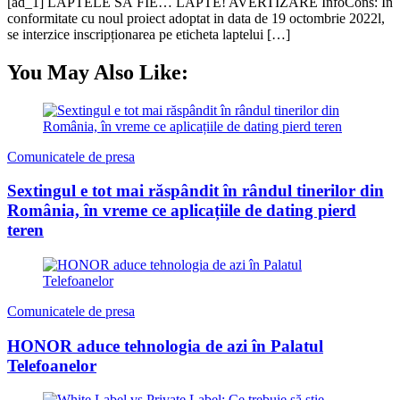
time
[ad_1] LAPTELE SĂ FIE… LAPTE! AVERTIZARE InfoCons: În
conformitate cu noul proiect adoptat in data de 19 octombrie 2022l,
se interzice inscripționarea pe eticheta laptelui […]
You May Also Like:
Comunicatele de presa
Sextingul e tot mai răspândit în rândul tinerilor din
România, în vreme ce aplicațiile de dating pierd
teren
Comunicatele de presa
HONOR aduce tehnologia de azi în Palatul
Telefoanelor