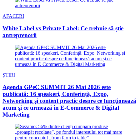
AFACERI
White Label vs Private Label: Ce trebuie să știe
antreprenorii
ȘTIRI
Agenda GPeC SUMMIT 26 Mai 2026 este
publicată: 16 speakeri, Conferință, Expo,
Networking și content practic despre ce funcționează
acum și ce urmează în E-Commerce & Digital
Marketing