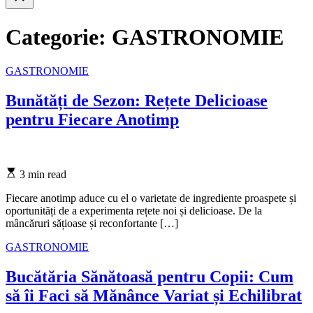
search
Categorie:
GASTRONOMIE
Categories
GASTRONOMIE
Bunătăți de Sezon: Rețete Delicioase
pentru Fiecare Anotimp
Estimated
3 min read
read
time
Fiecare anotimp aduce cu el o varietate de ingrediente proaspete și
oportunități de a experimenta rețete noi și delicioase. De la
mâncăruri sățioase și reconfortante […]
Categories
GASTRONOMIE
Bucătăria Sănătoasă pentru Copii: Cum
să îi Faci să Mănânce Variat și Echilibrat