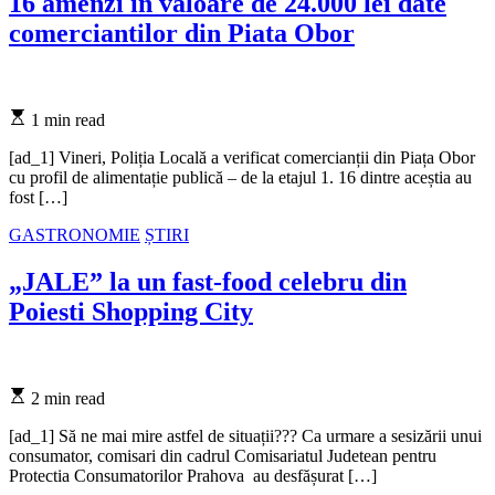
16 amenzi in valoare de 24.000 lei date
comerciantilor din Piata Obor
Estimated
1 min read
read
time
[ad_1] Vineri, Poliția Locală a verificat comercianții din Piața Obor
cu profil de alimentație publică – de la etajul 1. 16 dintre aceștia au
fost […]
Categories
GASTRONOMIE
ȘTIRI
„JALE” la un fast-food celebru din
Poiesti Shopping City
Estimated
2 min read
read
time
[ad_1] Să ne mai mire astfel de situații??? Ca urmare a sesizării unui
consumator, comisari din cadrul Comisariatul Judetean pentru
Protectia Consumatorilor Prahova au desfășurat […]