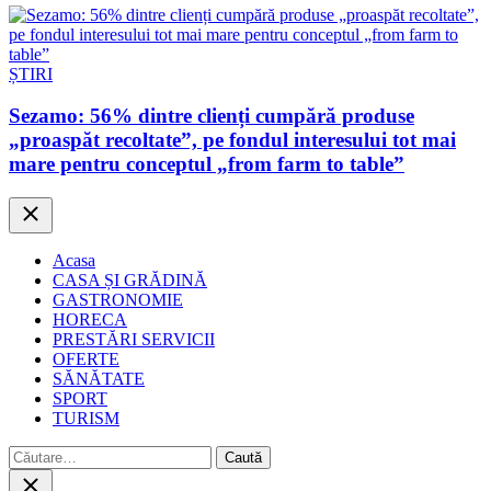
ȘTIRI
Sezamo: 56% dintre clienți cumpără produse
„proaspăt recoltate”, pe fondul interesului tot mai
mare pentru conceptul „from farm to table”
Close
Acasa
CASA ȘI GRĂDINĂ
GASTRONOMIE
HORECA
PRESTĂRI SERVICII
OFERTE
SĂNĂTATE
SPORT
TURISM
Caută
după:
Close