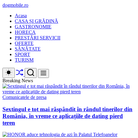
Skip
dogmobile.ro
to
Acasa
content
CASA ȘI GRĂDINĂ
GASTRONOMIE
HORECA
PRESTĂRI SERVICII
OFERTE
SĂNĂTATE
SPORT
TURISM
Shuffle
Switch
Search
Menu
color
mode
Breaking News
Comunicatele de presa
Sextingul e tot mai răspândit în rândul tinerilor din
România, în vreme ce aplicațiile de dating pierd
teren