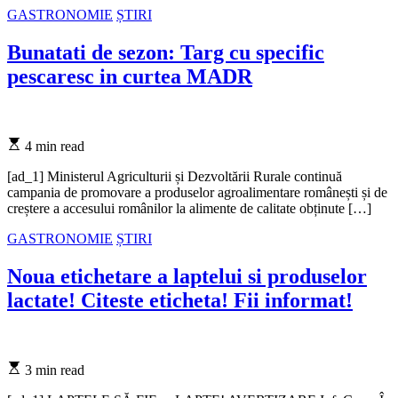
Categories
GASTRONOMIE
ȘTIRI
Bunatati de sezon: Targ cu specific
pescaresc in curtea MADR
Estimated
4 min read
read
time
[ad_1] Ministerul Agriculturii și Dezvoltării Rurale continuă
campania de promovare a produselor agroalimentare românești și de
creștere a accesului românilor la alimente de calitate obținute […]
Categories
GASTRONOMIE
ȘTIRI
Noua etichetare a laptelui si produselor
lactate! Citeste eticheta! Fii informat!
Estimated
3 min read
read