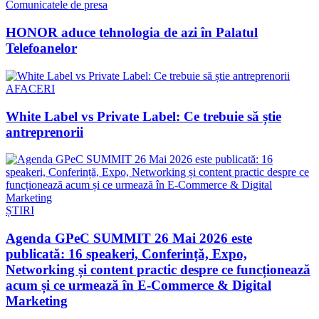
Comunicatele de presa
HONOR aduce tehnologia de azi în Palatul
Telefoanelor
AFACERI
White Label vs Private Label: Ce trebuie să știe
antreprenorii
ȘTIRI
Agenda GPeC SUMMIT 26 Mai 2026 este
publicată: 16 speakeri, Conferință, Expo,
Networking și content practic despre ce funcționează
acum și ce urmează în E-Commerce & Digital
Marketing