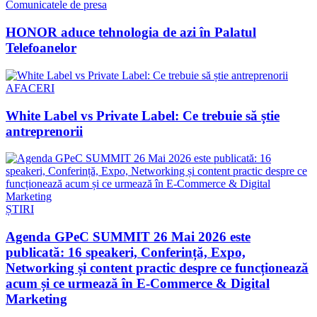
Comunicatele de presa
HONOR aduce tehnologia de azi în Palatul
Telefoanelor
AFACERI
White Label vs Private Label: Ce trebuie să știe
antreprenorii
ȘTIRI
Agenda GPeC SUMMIT 26 Mai 2026 este
publicată: 16 speakeri, Conferință, Expo,
Networking și content practic despre ce funcționează
acum și ce urmează în E-Commerce & Digital
Marketing