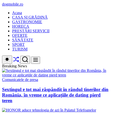
Skip
dogmobile.ro
to
Acasa
content
CASA ȘI GRĂDINĂ
GASTRONOMIE
HORECA
PRESTĂRI SERVICII
OFERTE
SĂNĂTATE
SPORT
TURISM
Shuffle
Switch
Search
Menu
color
mode
Breaking News
Comunicatele de presa
Sextingul e tot mai răspândit în rândul tinerilor din
România, în vreme ce aplicațiile de dating pierd
teren