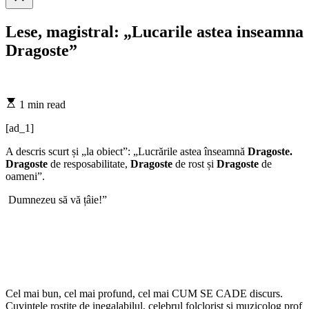
search
Lese, magistral: „Lucarile astea inseamna
Dragoste”
Estimated
1 min read
read
time
[ad_1]
A descris scurt și „la obiect”: „Lucrările astea înseamnă
Dragoste.
Dragoste
de resposabilitate,
Dragoste
de rost și
Dragoste
de
oameni”.
Dumnezeu să vă țâie!”
Cel mai bun, cel mai profund, cel mai CUM SE CADE discurs.
Cuvintele rostite de inegalabilul, celebrul folclorist și muzicolog prof