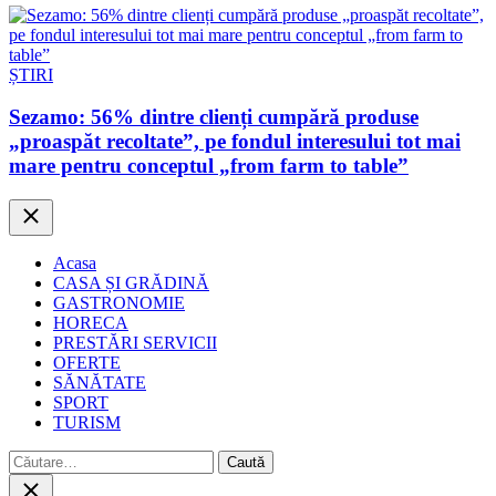
ȘTIRI
Sezamo: 56% dintre clienți cumpără produse
„proaspăt recoltate”, pe fondul interesului tot mai
mare pentru conceptul „from farm to table”
Close
Acasa
CASA ȘI GRĂDINĂ
GASTRONOMIE
HORECA
PRESTĂRI SERVICII
OFERTE
SĂNĂTATE
SPORT
TURISM
Caută
după:
Close