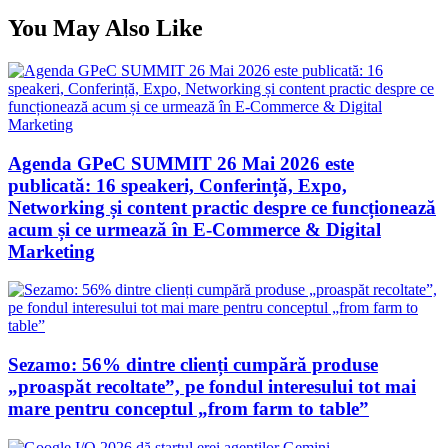
You May Also Like
Agenda GPeC SUMMIT 26 Mai 2026 este
publicată: 16 speakeri, Conferință, Expo,
Networking și content practic despre ce funcționează
acum și ce urmează în E-Commerce & Digital
Marketing
Sezamo: 56% dintre clienți cumpără produse
„proaspăt recoltate”, pe fondul interesului tot mai
mare pentru conceptul „from farm to table”