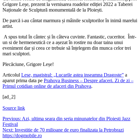
Grigore Leșe, prezent la vernisarea roadelor ediției 2022 a Taberei
Naționale de Sculptură monumentală de la Ploiești.
De parcă i-au cântat marmura și mâinile sculptorilor în inimă marelui
artist.
A spus totul în cântec și în câteva cuvinte. Fantastic, cuceritor. Într-
un si de hermeneutică ce a așezat în rostire nu doar taina unui
eveniment dar și ceea ce trebuie să înțelegem din munca celor trei
mari sculptori.
Plecăciune, Grigore Leșe!
Articolul
Lese, magistral: „Lucarile astea inseamna Dragoste”
a
aparut prima data pe
Prahova Business – Despre afaceri. Zi de zi –
Primul cotidian online de afaceri din Prahova
.
[ad_2]
Source link
Navigare
Previous:
Azi, ultima seara din seria minunatelor din Ploiesti Jazz
Festival
în
Next:
Investitie de 70 milioane de euro finalizata la Petrobrazi
articole
https://dogmobile.ro