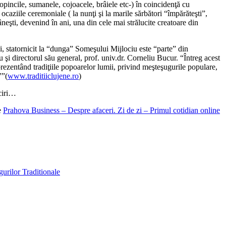
opincile, sumanele, cojoacele, brâiele etc-) în coincidenţă cu
 ocaziile ceremoniale ( la nunţi şi la marile sărbători “împărăteşti”,
âneşti, devenind în ani, una din cele mai strălucite creatoare din
hi, statornicit la “dunga” Someşului Mijlociu este “parte” din
şi directorul său general, prof. univ.dr. Corneliu Bucur. “Întreg acest
prezentând tradiţiile popoarelor lumii, privind meşteşugurile populare,
””(
www.traditiiclujene.ro
)
ciri…
e
Prahova Business – Despre afaceri. Zi de zi – Primul cotidian online
urilor Traditionale