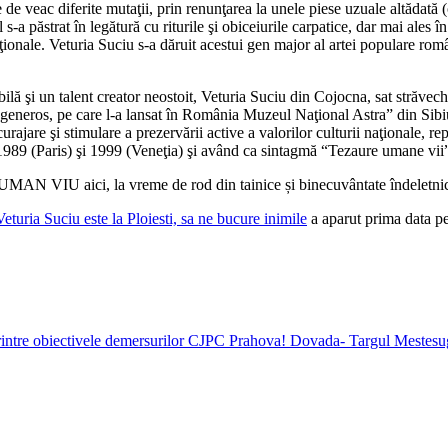
de veac diferite mutaţii, prin renunţarea la unele piese uzuale altădată (
-a păstrat în legătură cu riturile şi obiceiurile carpatice, dar mai ales în
diţionale. Veturia Suciu s-a dăruit acestui gen major al artei populare rom
ilă şi un talent creator neostoit, Veturia Suciu din Cojocna, sat străvec
 generos, pe care l-a lansat în România Muzeul Naţional Astra” din Sibiu 
jare şi stimulare a prezervării active a valorilor culturii naţionale, re
89 (Paris) şi 1999 (Veneţia) şi având ca sintagmă “Tezaure umane vii
MAN VIU aici, la vreme de rod din tainice și binecuvântate îndeletni
a Suciu este la Ploiesti, sa ne bucure inimile
a aparut prima data p
 printre obiectivele demersurilor CJPC Prahova! Dovada- Targul Mestesug