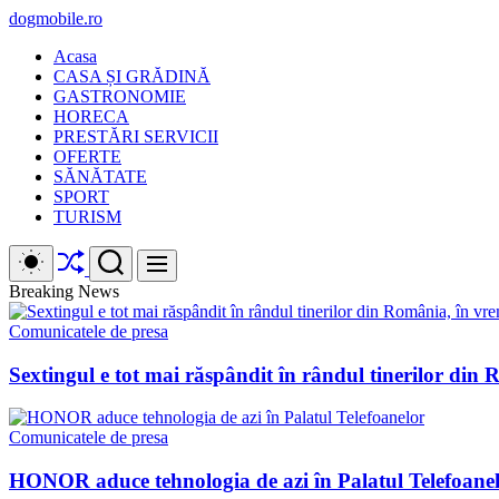
Skip
dogmobile.ro
to
Acasa
content
CASA ȘI GRĂDINĂ
GASTRONOMIE
HORECA
PRESTĂRI SERVICII
OFERTE
SĂNĂTATE
SPORT
TURISM
Shuffle
Switch
Search
Menu
color
mode
Breaking News
Comunicatele de presa
Sextingul e tot mai răspândit în rândul tinerilor din R
Comunicatele de presa
HONOR aduce tehnologia de azi în Palatul Telefoane