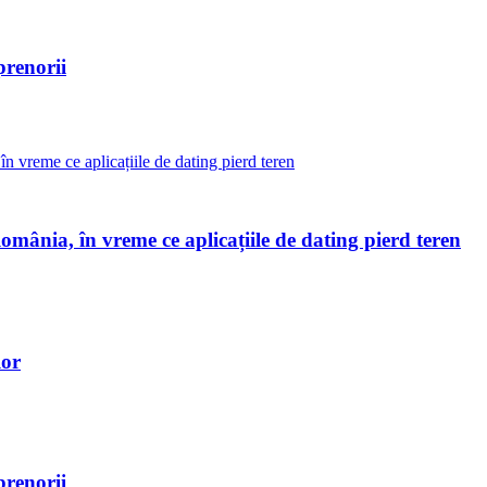
prenorii
omânia, în vreme ce aplicațiile de dating pierd teren
lor
prenorii