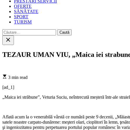
PRESTĂRI SERVICII
OFERTE
SĂNĂTATE
SPORT
TURISM
Caută
după:
Close
search
TEZAUR UMAN VIU, „Maica iei strabune”- n
Estimated
3 min read
read
time
[ad_1]
„Maica iei străbune”, Veturia Suciu, neîntrecută meșteră într-ale straie
Aflată acum la o venerabilă vârstă ce numără peste 9 decenii, „Măiastr
satele noastre carpato-dunărene: meşteri olari, cioplitori în lemn, ţesăto
şi ingeniozitatea pentru perpetuarea portului popular românesc în varian