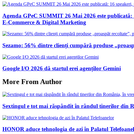
Agenda GPeC SUMMIT 26 Mai 2026 este publicată: 16 s
E-Commerce & Digital Marketing
Sezamo: 56% dintre clienți cumpără produse „proaspăt
Google I/O 2026 dă startul erei agenților Gemini
More From Author
Sextingul e tot mai răspândit în rândul tinerilor din R
HONOR aduce tehnologia de azi în Palatul Telefoane