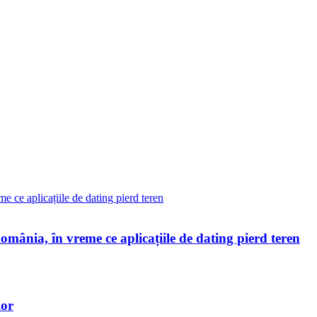
omânia, în vreme ce aplicațiile de dating pierd teren
lor