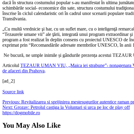
dacă în structura costumului popular s-au manifestat în ultima jumătate 
schimbările social- economice din sate, structura costumului tradiţional s
înscrise în ciclul calendaristic ori în cadrul unor scenarii populare tra
Transilvania.
„Cu multă vrednicie şi har, cu un suflet mare, cu o inteligenţă remarcab
“Tezaurele umane vii” ale ţării, integrată unui program extraordinar şi
program a fost realizat în deplin consens cu proiectul UNESCO de încura
exprimat prin “Recomandările adresate membrilor UNESCO, în anii 19
Ne bucură, ne umple inimile și gândurile prezența acestui TEZAUR U
Articolul
TEZAUR UMAN VIU, „Maica iei strabune”- nonagenara Veturi
de afaceri din Prahova
.
[ad_2]
Source link
Navigare
Previous:
Revitalizarea si sprijinirea mestesugurilor autentice raman
Next:
Grozav: Petrolul castiga la Voluntari si urca pe loc de play off
în
https://dogmobile.ro
articole
You May Also Like