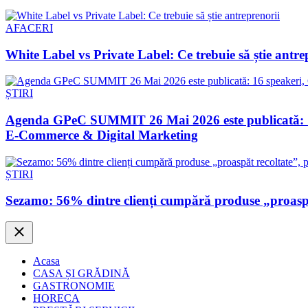
AFACERI
White Label vs Private Label: Ce trebuie să știe antre
ȘTIRI
Agenda GPeC SUMMIT 26 Mai 2026 este publicată: 16 s
E-Commerce & Digital Marketing
ȘTIRI
Sezamo: 56% dintre clienți cumpără produse „proaspăt
Close
Acasa
CASA ȘI GRĂDINĂ
GASTRONOMIE
HORECA