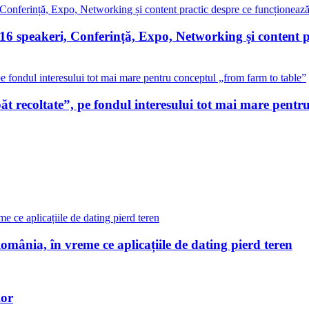
peakeri, Conferință, Expo, Networking și content pra
 recoltate”, pe fondul interesului tot mai mare pentr
omânia, în vreme ce aplicațiile de dating pierd teren
lor