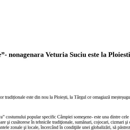
onagenara Veturia Suciu este la Ploiesti,
lor tradiționale este din nou la Ploiești, la Târgul ce omagiază meșteșugu
a” costumului popular specific Câmpiei someşene- este una dintre cele câ
are şi cusătorese în tehnicile tradiţionale, sumănari, cojocari, cizmari şi
tele zonale şi locale, încercând în condiţiile unei globalizări, să păstr