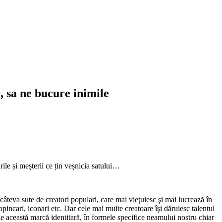
 sa ne bucure inimile
rile și meșterii ce țin veșnicia satului…
teva sute de creatori populari, care mai vieţuiesc şi mai lucrează în
 opincari, iconari etc. Dar cele mai multe creatoare îşi dăruiesc talentul
eze această marcă identitară, în formele specifice neamului nostru chiar