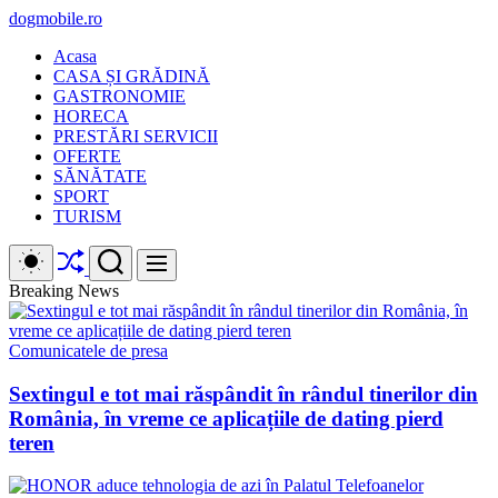
Skip
dogmobile.ro
to
Acasa
content
CASA ȘI GRĂDINĂ
GASTRONOMIE
HORECA
PRESTĂRI SERVICII
OFERTE
SĂNĂTATE
SPORT
TURISM
Shuffle
Switch
Search
Menu
color
mode
Breaking News
Comunicatele de presa
Sextingul e tot mai răspândit în rândul tinerilor din
România, în vreme ce aplicațiile de dating pierd
teren