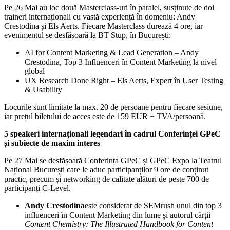
Pe 26 Mai au loc două Masterclass-uri în paralel, susținute de doi
traineri internaționali cu vastă experiență în domeniu: Andy
Crestodina și Els Aerts. Fiecare Masterclass durează 4 ore, iar
evenimentul se desfășoară la BT Stup, în București:
AI for Content Marketing & Lead Generation – Andy
Crestodina, Top 3 Influenceri în Content Marketing la nivel
global
UX Research Done Right – Els Aerts, Expert în User Testing
& Usability
Locurile sunt limitate la max. 20 de persoane pentru fiecare sesiune,
iar prețul biletului de acces este de 159 EUR + TVA/persoană.
5 speakeri internaționali legendari în cadrul Conferinței GPeC
și subiecte de maxim interes
Pe 27 Mai se desfășoară Conferința GPeC și GPeC Expo la Teatrul
Național București care le aduc participanților 9 ore de conținut
practic, precum și networking de calitate alături de peste 700 de
participanți C-Level.
Andy Crestodina
este considerat de SEMrush unul din top 3
influenceri în Content Marketing din lume și autorul cărții
Content Chemistry: The Illustrated Handbook for Content