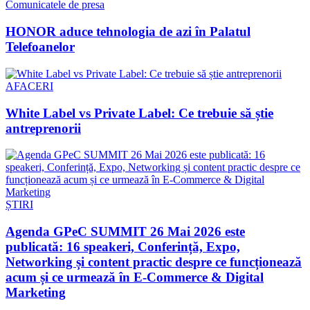
Comunicatele de presa
HONOR aduce tehnologia de azi în Palatul
Telefoanelor
AFACERI
White Label vs Private Label: Ce trebuie să știe
antreprenorii
ȘTIRI
Agenda GPeC SUMMIT 26 Mai 2026 este
publicată: 16 speakeri, Conferință, Expo,
Networking și content practic despre ce funcționează
acum și ce urmează în E-Commerce & Digital
Marketing