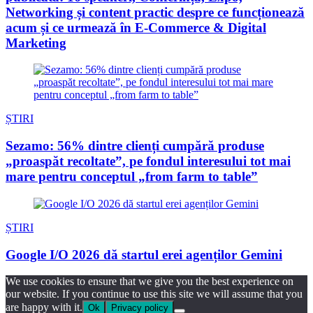
Networking și content practic despre ce funcționează
acum și ce urmează în E-Commerce & Digital
Marketing
ȘTIRI
Sezamo: 56% dintre clienți cumpără produse
„proaspăt recoltate”, pe fondul interesului tot mai
mare pentru conceptul „from farm to table”
ȘTIRI
Google I/O 2026 dă startul erei agenților Gemini
We use cookies to ensure that we give you the best experience on
our website. If you continue to use this site we will assume that you
are happy with it.
Ok
Privacy policy