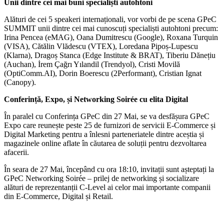
Unii dintre cei mai buni specialiști autohtoni
Alături de cei 5 speakeri internaționali, vor vorbi de pe scena GPeC
SUMMIT unii dintre cei mai cunoscuți specialiști autohtoni precum:
Irina Pencea (eMAG), Oana Dumitrescu (Google), Roxana Turquin
(VISA), Cătălin Vlădescu (VTEX), Loredana Pipoș-Lupescu
(Klarna), Dragoș Stanca (Edge Institute & BRAT), Tiberiu Dănețiu
(Auchan), İrem Çağrı Yılandil (Trendyol), Cristi Movilă
(OptiComm.AI), Dorin Boerescu (2Performant), Cristian Ignat
(Canopy).
Conferință, Expo, și Networking Soirée cu elita Digital
În paralel cu Conferința GPeC din 27 Mai, se va desfășura GPeC
Expo care reunește peste 25 de furnizori de servicii E-Commerce și
Digital Marketing pentru a înlesni parteneriatele dintre aceștia și
magazinele online aflate în căutarea de soluții pentru dezvoltarea
afacerii.
În seara de 27 Mai, începând cu ora 18:10, invitații sunt așteptați la
GPeC Networking Soirée – prilej de networking și socializare
alături de reprezentanții C-Level ai celor mai importante companii
din E-Commerce, Digital și Retail.