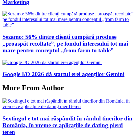
Marketing
Sezamo: 56% dintre clienți cumpără produse
„proaspăt recoltate”, pe fondul interesului tot mai
mare pentru conceptul „from farm to table”
Google I/O 2026 dă startul erei agenților Gemini
More From Author
Sextingul e tot mai răspândit în rândul tinerilor din
România, în vreme ce aplicațiile de dating pierd
teren