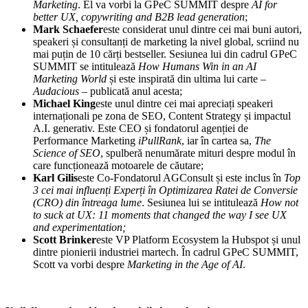
Marketing
. El va vorbi la GPeC SUMMIT despre
AI for
better UX, copywriting and B2B lead generation
;
Mark Schaefer
este considerat unul dintre cei mai buni autori,
speakeri și consultanți de marketing la nivel global, scriind nu
mai puțin de 10 cărți bestseller. Sesiunea lui din cadrul GPeC
SUMMIT se intitulează
How Humans Win in an AI
Marketing World
și este inspirată din ultima lui carte –
Audacious
– publicată anul acesta;
Michael King
este unul dintre cei mai apreciați speakeri
internaționali pe zona de SEO, Content Strategy și impactul
A.I. generativ. Este CEO și fondatorul agenției de
Performance Marketing
iPullRank
, iar în cartea sa,
The
Science of SEO
, spulberă nenumărate mituri despre modul în
care funcționează motoarele de căutare;
Karl Gilis
este Co-Fondatorul AGConsult și este inclus în
Top
3 cei mai influenți Experți în Optimizarea Ratei de Conversie
(CRO) din întreaga lume
. Sesiunea lui se intitulează
How not
to suck at UX: 11 moments that changed the way I see UX
and experimentation
;
Scott Brinker
este VP Platform Ecosystem la Hubspot și unul
dintre pionierii industriei martech. În cadrul GPeC SUMMIT,
Scott va vorbi despre
Marketing in the Age of AI
.