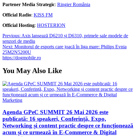
Partener Media Strategic
:
Ringier România
Official Radio
:
KISS FM
Official Hosting
:
HOSTERION
Navigare
Previous:
Axis lansează D6210 și D6310, primele sale modele de
senzori de mediu
în
Next:
Monitorul de esports care joacă în liga mare: Philips Evnia
articole
25M2N5200U
https://dogmobile.ro
You May Also Like
Agenda GPeC SUMMIT 26 Mai 2026 este
publicată: 16 speakeri, Conferință, Expo,
Networking și content practic despre ce funcționează
acum și ce urmează în E-Commerce & Digital