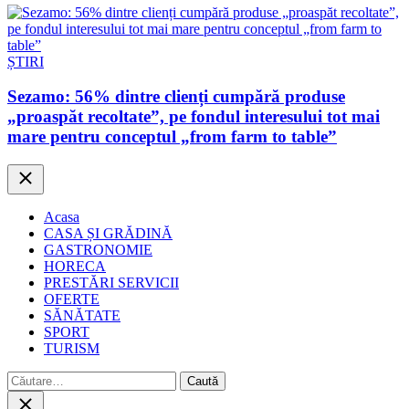
ȘTIRI
Sezamo: 56% dintre clienți cumpără produse
„proaspăt recoltate”, pe fondul interesului tot mai
mare pentru conceptul „from farm to table”
Close
Acasa
CASA ȘI GRĂDINĂ
GASTRONOMIE
HORECA
PRESTĂRI SERVICII
OFERTE
SĂNĂTATE
SPORT
TURISM
Caută
după:
Close