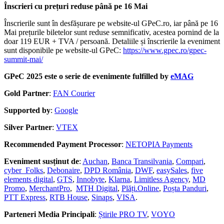
Înscrieri cu prețuri reduse până pe 16 Mai
Înscrierile sunt în desfășurare pe website-ul GPeC.ro, iar până pe 16
Mai prețurile biletelor sunt reduse semnificativ, acestea pornind de la
doar 119 EUR + TVA / persoană. Detaliile și înscrierile la eveniment
sunt disponibile pe website-ul GPeC:
https://www.gpec.ro/gpec-
summit-mai/
GPeC 2025 este o serie de evenimente fulfilled by
eMAG
Gold Partner
:
FAN Courier
Supported by
:
Google
Silver Partner
:
VTEX
Recommended Payment Processor
:
NETOPIA Payments
Eveniment susținut de
:
Auchan
,
Banca Transilvania
,
Compari
,
cyber_Folks
,
Debonaire
,
DPD România
,
DWF
,
easySales
,
five
elements digital
,
GTS
,
Innobyte
,
Klarna
,
Limitless Agency
,
MD
Promo
,
MerchantPro
,
MTH Digital
,
Plăți.Online
,
Poșta Panduri
,
PTT Express
,
RTB House
,
Sinaps
,
VISA
.
Parteneri Media Principali
:
Știrile PRO TV
,
VOYO