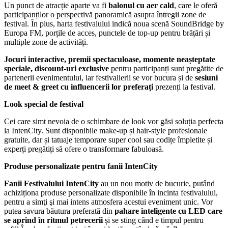
Un punct de atracție aparte va fi
balonul cu aer cald
, care le oferă
participanților o perspectivă panoramică asupra întregii zone de
festival. În plus, harta festivalului indică noua scenă SoundBridge by
Europa FM, porțile de acces, punctele de top-up pentru brățări și
multiple zone de activități.
Jocuri interactive, premii spectaculoase, momente neașteptate
speciale, discount-uri exclusive
pentru participanți sunt pregătite de
partenerii evenimentului, iar festivalierii se vor bucura și de
sesiuni
de meet & greet cu influencerii lor preferați
prezenți la festival.
Look special de festival
Cei care simt nevoia de o schimbare de look vor găsi soluția perfecta
la IntenCity. Sunt disponibile make-up și hair-style profesionale
gratuite, dar și tatuaje temporare super cool sau codițe împletite și
experți pregătiți să ofere o transformare fabuloasă.
Produse personalizate pentru fanii IntenCity
Fanii Festivalului IntenCity
au un nou motiv de bucurie, putând
achiziționa produse personalizate disponibile în incinta festivalului,
pentru a simţi şi mai intens atmosfera acestui eveniment unic. Vor
putea savura băutura preferată din
pahare inteligente cu LED care
se aprind în ritmul petrecerii
și se sting când e timpul pentru