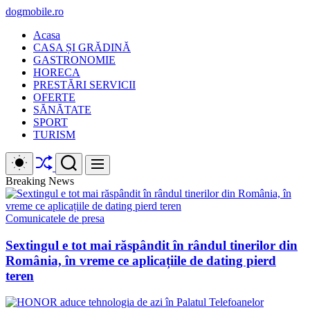
Skip
dogmobile.ro
to
Acasa
content
CASA ȘI GRĂDINĂ
GASTRONOMIE
HORECA
PRESTĂRI SERVICII
OFERTE
SĂNĂTATE
SPORT
TURISM
Shuffle
Switch
Search
Menu
color
mode
Breaking News
Comunicatele de presa
Sextingul e tot mai răspândit în rândul tinerilor din
România, în vreme ce aplicațiile de dating pierd
teren