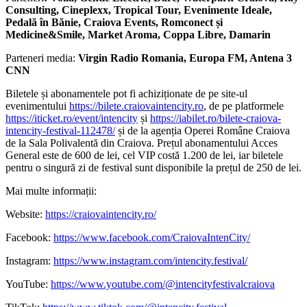
Consulting, Cineplexx, Tropical Tour, Evenimente Ideale,
Pedală în Bănie, Craiova Events, Romconect și
Medicine&Smile, Market Aroma, Coppa Libre, Damarin
Parteneri media:
Virgin Radio Romania, Europa FM, Antena 3
CNN
Biletele și abonamentele pot fi achiziționate de pe site-ul
evenimentului
https://bilete.craiovaintencity.ro
, de pe platformele
https://iticket.ro/event/intencity
și
https://iabilet.ro/bilete-craiova-
intencity-festival-112478/
și de la agenția Operei Române Craiova
de la Sala Polivalentă din Craiova. Prețul abonamentului Acces
General este de 600 de lei, cel VIP costă 1.200 de lei, iar biletele
pentru o singură zi de festival sunt disponibile la prețul de 250 de lei.
Mai multe informații:
Website:
https://craiovaintencity.ro/
Facebook:
https://www.facebook.com/CraiovaIntenCity/
Instagram:
https://www.instagram.com/intencity.festival/
YouTube:
https://www.youtube.com/@intencityfestivalcraiova