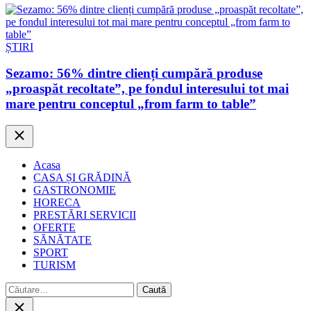
ȘTIRI
Sezamo: 56% dintre clienți cumpără produse
„proaspăt recoltate”, pe fondul interesului tot mai
mare pentru conceptul „from farm to table”
Close
Acasa
CASA ȘI GRĂDINĂ
GASTRONOMIE
HORECA
PRESTĂRI SERVICII
OFERTE
SĂNĂTATE
SPORT
TURISM
Caută
după:
Close