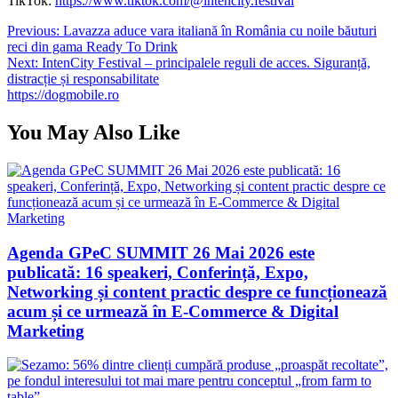
TikTok:
https://www.tiktok.com/@intencity.festival
Navigare
Previous:
Lavazza aduce vara italiană în România cu noile băuturi
reci din gama Ready To Drink
în
Next:
IntenCity Festival – principalele reguli de acces. Siguranță,
articole
distracție și responsabilitate
https://dogmobile.ro
You May Also Like
Agenda GPeC SUMMIT 26 Mai 2026 este
publicată: 16 speakeri, Conferință, Expo,
Networking și content practic despre ce funcționează
acum și ce urmează în E-Commerce & Digital
Marketing