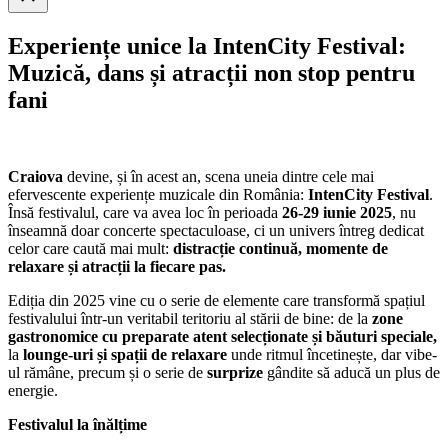
search
Experiențe unice la IntenCity Festival:
Muzică, dans și atracții non stop pentru
fani
Craiova
devine, și în acest an, scena uneia dintre cele mai
efervescente experiențe muzicale din România:
IntenCity Festival
.
Însă festivalul, care va avea loc în perioada
26-29 iunie 2025
, nu
înseamnă doar concerte spectaculoase, ci un univers întreg dedicat
celor care caută mai mult:
distracție continuă, momente de
relaxare și atracții la fiecare pas.
Ediția din 2025 vine cu o serie de elemente care transformă spațiul
festivalului într-un veritabil teritoriu al stării de bine: de la
zone
gastronomice cu preparate atent selecționate și băuturi speciale,
la
lounge-uri și spații de relaxare
unde ritmul încetinește, dar vibe-
ul rămâne, precum și o serie de
surprize
gândite să aducă un plus de
energie.
Festivalul la înălțime