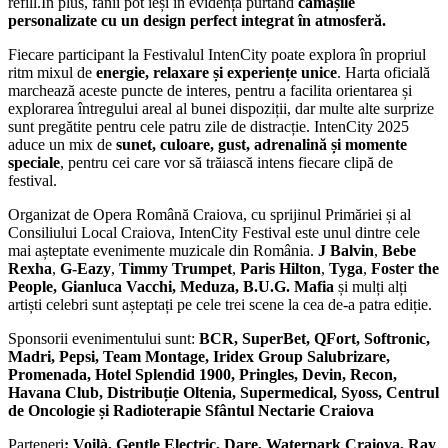
refill.În plus, fanii pot ieși în evidență purtând
cămășile
personalizate cu un design perfect integrat în atmosferă.
Fiecare participant la Festivalul IntenCity poate explora în propriul
ritm mixul de
energie, relaxare și experiențe unice
. Harta oficială
marchează aceste puncte de interes, pentru a facilita orientarea și
explorarea întregului areal al bunei dispoziții, dar multe alte surprize
sunt pregătite pentru cele patru zile de distracție. IntenCity 2025
aduce un mix de
sunet, culoare, gust, adrenalină și momente
speciale
, pentru cei care vor să trăiască intens fiecare clipă de
festival.
Organizat de Opera Română Craiova, cu sprijinul Primăriei și al
Consiliului Local Craiova, IntenCity Festival este unul dintre cele
mai așteptate evenimente muzicale din România.
J Balvin
,
Bebe
Rexha
,
G-Eazy
,
Timmy Trumpet
,
Paris Hilton
,
Tyga
,
Foster the
People, Gianluca Vacchi, Meduza, B.U.G. Mafia
și mulți alți
artiști celebri sunt așteptați pe cele trei scene la cea de-a patra ediție.
Sponsorii evenimentului sunt:
BCR, SuperBet, QFort, Softronic,
Madri, Pepsi, Team Montage, Iridex Group Salubrizare,
Promenada, Hotel Splendid 1900, Pringles, Devin, Recon,
Havana Club, Distribuție Oltenia, Supermedical, Syoss, Centrul
de Oncologie și Radioterapie Sfântul Nectarie Craiova
Parteneri
: Voilà, Gentle Electric, Dare, Waterpark Craiova, Ray