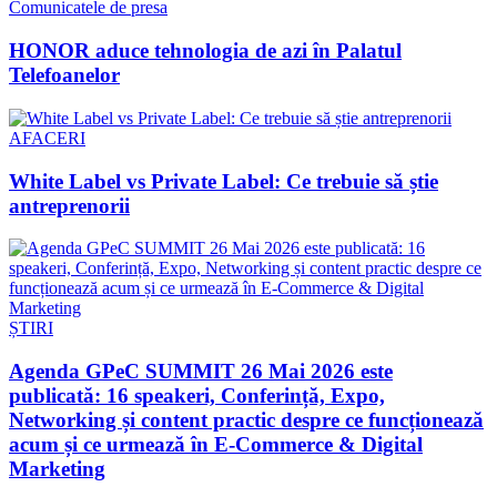
Comunicatele de presa
HONOR aduce tehnologia de azi în Palatul
Telefoanelor
AFACERI
White Label vs Private Label: Ce trebuie să știe
antreprenorii
ȘTIRI
Agenda GPeC SUMMIT 26 Mai 2026 este
publicată: 16 speakeri, Conferință, Expo,
Networking și content practic despre ce funcționează
acum și ce urmează în E-Commerce & Digital
Marketing