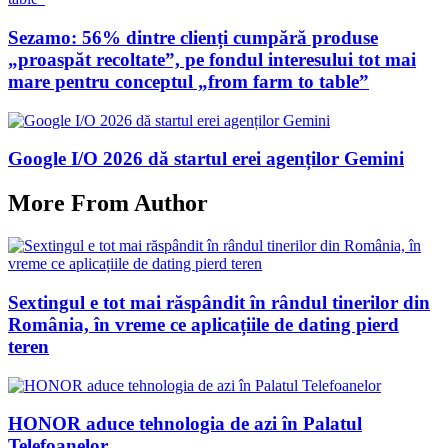
Sezamo: 56% dintre clienți cumpără produse
„proaspăt recoltate”, pe fondul interesului tot mai
mare pentru conceptul „from farm to table”
Google I/O 2026 dă startul erei agenților Gemini
More From Author
Sextingul e tot mai răspândit în rândul tinerilor din
România, în vreme ce aplicațiile de dating pierd
teren
HONOR aduce tehnologia de azi în Palatul
Telefoanelor