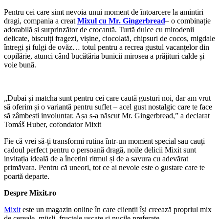
Pentru cei care simt nevoia unui moment de întoarcere la amintiri
dragi, compania a creat
Mixul cu Mr. Gingerbread
– o combinație
adorabilă și surprinzător de crocantă. Turtă dulce cu mirodenii
delicate, biscuiți fragezi, vișine, ciocolată, chipsuri de cocos, migdale
întregi și fulgi de ovăz… totul pentru a recrea gustul vacanțelor din
copilărie, atunci când bucătăria bunicii mirosea a prăjituri calde și
voie bună.
„Dubai și matcha sunt pentru cei care caută gusturi noi, dar am vrut
să oferim și o variantă pentru suflet – acel gust nostalgic care te face
să zâmbești involuntar. Așa s-a născut Mr. Gingerbread,” a declarat
Tomáš Huber, cofondator Mixit
Fie că vrei să-ți transformi rutina într-un moment special sau cauți
cadoul perfect pentru o persoană dragă, noile delicii Mixit sunt
invitația ideală de a încetini ritmul și de a savura cu adevărat
primăvara. Pentru că uneori, tot ce ai nevoie este o gustare care te
poartă departe.
Despre Mixit.ro
Mixit
este un magazin online în care clienții își creează propriul mix
de cereale, müsli, fructele uscate și nucile preferate.