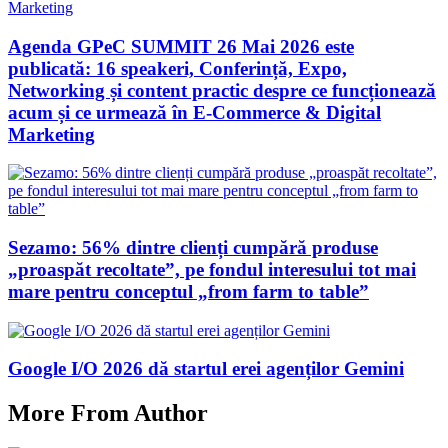
Agenda GPeC SUMMIT 26 Mai 2026 este
publicată: 16 speakeri, Conferință, Expo,
Networking și content practic despre ce funcționează
acum și ce urmează în E-Commerce & Digital
Marketing
Sezamo: 56% dintre clienți cumpără produse
„proaspăt recoltate”, pe fondul interesului tot mai
mare pentru conceptul „from farm to table”
Google I/O 2026 dă startul erei agenților Gemini
More From Author