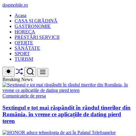
Skip
dogmobile.ro
to
Acasa
content
CASA ȘI GRĂDINĂ
GASTRONOMIE
HORECA
PRESTĂRI SERVICII
OFERTE
SĂNĂTATE
SPORT
TURISM
Shuffle
Switch
Search
Menu
color
mode
Breaking News
Comunicatele de presa
Sextingul e tot mai răspândit în rândul tinerilor din
România, în vreme ce aplicațiile de dating pierd
teren