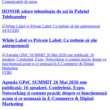
Comunicatele de presa
HONOR aduce tehnologia de azi în Palatul
Telefoanelor
AFACERI
White Label vs Private Label: Ce trebuie să știe
antreprenorii
ȘTIRI
Agenda GPeC SUMMIT 26 Mai 2026 este
publicată: 16 speakeri, Conferință, Expo,
Networking și content practic despre ce funcționează
acum și ce urmează în E-Commerce & Digital
Marketing