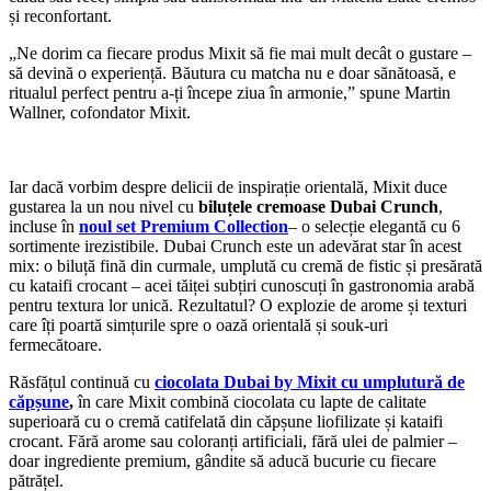
și reconfortant.
„Ne dorim ca fiecare produs Mixit să fie mai mult decât o gustare –
să devină o experiență. Băutura cu matcha nu e doar sănătoasă, e
ritualul perfect pentru a-ți începe ziua în armonie,” spune Martin
Wallner, cofondator Mixit.
Iar dacă vorbim despre delicii de inspirație orientală, Mixit duce
gustarea la un nou nivel cu
biluțele cremoase Dubai Crunch
,
incluse în
noul set Premium Collection
– o selecție elegantă cu 6
sortimente irezistibile. Dubai Crunch este un adevărat star în acest
mix: o biluță fină din curmale, umplută cu cremă de fistic și presărată
cu kataifi crocant – acei tăiței subțiri cunoscuți în gastronomia arabă
pentru textura lor unică. Rezultatul? O explozie de arome și texturi
care îți poartă simțurile spre o oază orientală și souk-uri
fermecătoare.
Răsfățul continuă cu
ciocolata Dubai by Mixit cu umplutură de
căpșune
,
în care Mixit combină ciocolata cu lapte de calitate
superioară cu o cremă catifelată din căpșune liofilizate și kataifi
crocant. Fără arome sau coloranți artificiali, fără ulei de palmier –
doar ingrediente premium, gândite să aducă bucurie cu fiecare
pătrățel.