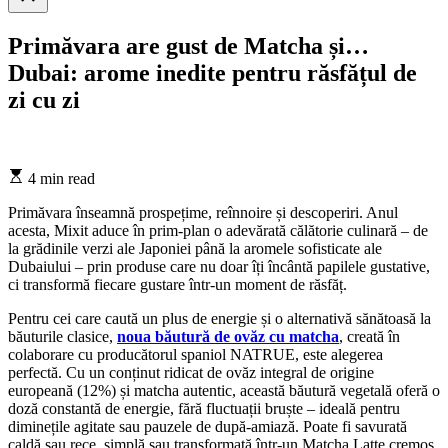
search
Primăvara are gust de Matcha și…
Dubai: arome inedite pentru răsfățul de
zi cu zi
Estimated
4 min read
read
time
Primăvara înseamnă prospețime, reînnoire și descoperiri. Anul
acesta, Mixit aduce în prim-plan o adevărată călătorie culinară – de
la grădinile verzi ale Japoniei până la aromele sofisticate ale
Dubaiului – prin produse care nu doar îți încântă papilele gustative,
ci transformă fiecare gustare într-un moment de răsfăț.
Pentru cei care caută un plus de energie și o alternativă sănătoasă la
băuturile clasice,
noua băutură de ovăz cu matcha
, creată în
colaborare cu producătorul spaniol NATRUE, este alegerea
perfectă. Cu un conținut ridicat de ovăz integral de origine
europeană (12%) și matcha autentic, această băutură vegetală oferă o
doză constantă de energie, fără fluctuații bruște – ideală pentru
diminețile agitate sau pauzele de după-amiază. Poate fi savurată
caldă sau rece, simplă sau transformată într-un Matcha Latte cremos