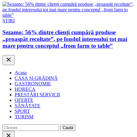
ȘTIRI
Sezamo: 56% dintre clienți cumpără produse
„proaspăt recoltate”, pe fondul interesului tot mai
mare pentru conceptul „from farm to table”
Close
Acasa
CASA ȘI GRĂDINĂ
GASTRONOMIE
HORECA
PRESTĂRI SERVICII
OFERTE
SĂNĂTATE
SPORT
TURISM
Caută
după:
Close