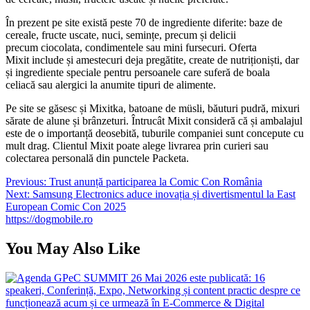
În prezent pe site există peste 70 de ingrediente diferite: baze de
cereale, fructe uscate, nuci, semințe, precum și delicii
precum ciocolata, condimentele sau mini fursecuri. Oferta
Mixit include și amestecuri deja pregătite, create de nutriționiști, dar
și ingrediente speciale pentru persoanele care suferă de boala
celiacă sau alergici la anumite tipuri de alimente.
Pe site se găsesc și Mixitka, batoane de müsli, băuturi pudră, mixuri
sărate de alune și brânzeturi. Întrucât Mixit consideră că și ambalajul
este de o importanță deosebită, tuburile companiei sunt concepute cu
mult drag. Clientul Mixit poate alege livrarea prin curieri sau
colectarea personală din punctele Packeta.
Navigare
Previous:
Trust anunță participarea la Comic Con România
Next:
Samsung Electronics aduce inovația și divertismentul la East
în
European Comic Con 2025
articole
https://dogmobile.ro
You May Also Like