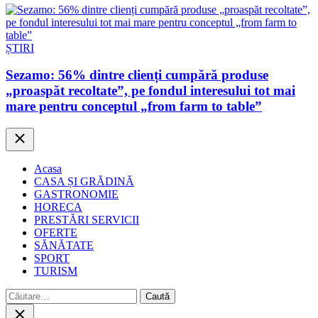
ȘTIRI
Sezamo: 56% dintre clienți cumpără produse
„proaspăt recoltate”, pe fondul interesului tot mai
mare pentru conceptul „from farm to table”
Close
Acasa
CASA ȘI GRĂDINĂ
GASTRONOMIE
HORECA
PRESTĂRI SERVICII
OFERTE
SĂNĂTATE
SPORT
TURISM
Caută
după:
Close