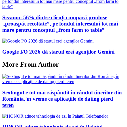
Sezamo: 56% dintre clienți cumpără produse
„proaspăt recoltate”, pe fondul interesului tot mai
mare pentru conceptul „from farm to table”
Google I/O 2026 dă startul erei agenților Gemini
More From Author
Sextingul e tot mai răspândit în rândul tinerilor din
România, în vreme ce aplicațiile de dating pierd
teren
HONOR aduce tehnologia de azi în Palatul