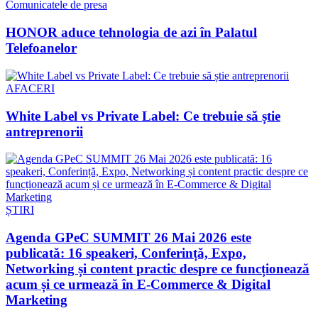
Comunicatele de presa
HONOR aduce tehnologia de azi în Palatul
Telefoanelor
AFACERI
White Label vs Private Label: Ce trebuie să știe
antreprenorii
ȘTIRI
Agenda GPeC SUMMIT 26 Mai 2026 este
publicată: 16 speakeri, Conferință, Expo,
Networking și content practic despre ce funcționează
acum și ce urmează în E-Commerce & Digital
Marketing