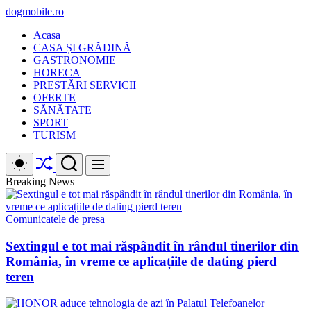
Skip
dogmobile.ro
to
Acasa
content
CASA ȘI GRĂDINĂ
GASTRONOMIE
HORECA
PRESTĂRI SERVICII
OFERTE
SĂNĂTATE
SPORT
TURISM
Shuffle
Switch
Search
Menu
color
mode
Breaking News
Comunicatele de presa
Sextingul e tot mai răspândit în rândul tinerilor din
România, în vreme ce aplicațiile de dating pierd
teren