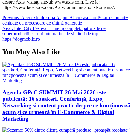
despre Axis, vizitați site-ul: www.axis.com. Live la:
https://www.facebook.com/AxisCommunicationsRomania/.
Navigare
Previous:
Acer extinde seria Aspire AI cu șase noi PC-uri Copilot+
echipate cu procesoare de ultimă generație
în
Next:
IntenCity Festival – lineup complet: patru zile de
articole
superproducții, staruri internaționale și hituri de top
https://dogmobile.ro
You May Also Like
Agenda GPeC SUMMIT 26 Mai 2026 este
publicată: 16 speakeri, Conferință, Expo,
Networking și content practic despre ce funcționează
acum și ce urmează în E-Commerce & Digital
Marketing