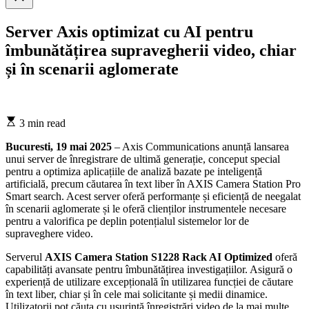
search
Server Axis optimizat cu AI pentru
îmbunătățirea supravegherii video, chiar
și în scenarii aglomerate
Estimated
3 min read
read
time
Bucuresti, 19 mai 2025
– Axis Communications anunță lansarea
unui server de înregistrare de ultimă generație, conceput special
pentru a optimiza aplicațiile de analiză bazate pe inteligență
artificială, precum căutarea în text liber în AXIS Camera Station Pro
Smart search. Acest server oferă performanțe și eficiență de neegalat
în scenarii aglomerate și le oferă clienților instrumentele necesare
pentru a valorifica pe deplin potențialul sistemelor lor de
supraveghere video.
Serverul
AXIS Camera Station S1228 Rack AI Optimized
oferă
capabilități avansate pentru îmbunătățirea investigațiilor. Asigură o
experiență de utilizare excepțională în utilizarea funcției de căutare
în text liber, chiar și în cele mai solicitante și medii dinamice.
Utilizatorii pot căuta cu ușurință înregistrări video de la mai multe