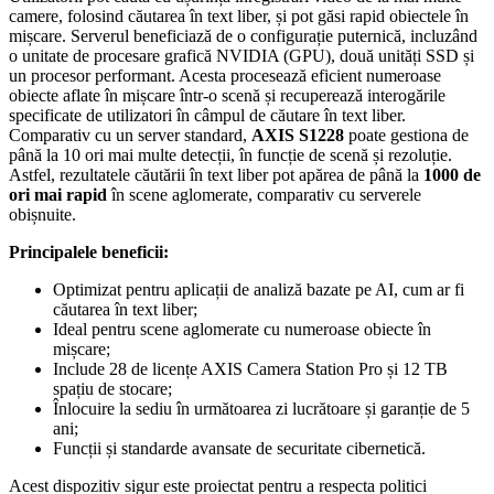
camere, folosind căutarea în text liber, și pot găsi rapid obiectele în
mișcare. Serverul beneficiază de o configurație puternică, incluzând
o unitate de procesare grafică NVIDIA (GPU), două unități SSD și
un procesor performant. Acesta procesează eficient numeroase
obiecte aflate în mișcare într-o scenă și recuperează interogările
specificate de utilizatori în câmpul de căutare în text liber.
Comparativ cu un server standard,
AXIS S1228
poate gestiona de
până la 10 ori mai multe detecții, în funcție de scenă și rezoluție.
Astfel, rezultatele căutării în text liber pot apărea de până la
1000 de
ori mai rapid
în scene aglomerate, comparativ cu serverele
obișnuite.
Principalele beneficii:
Optimizat pentru aplicații de analiză bazate pe AI, cum ar fi
căutarea în text liber;
Ideal pentru scene aglomerate cu numeroase obiecte în
mișcare;
Include 28 de licențe AXIS Camera Station Pro și 12 TB
spațiu de stocare;
Înlocuire la sediu în următoarea zi lucrătoare și garanție de 5
ani;
Funcții și standarde avansate de securitate cibernetică.
Acest dispozitiv sigur este proiectat pentru a respecta politici