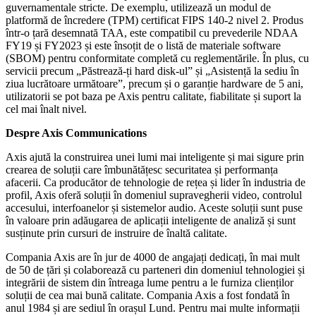
guvernamentale stricte. De exemplu, utilizează un modul de
platformă de încredere (TPM) certificat FIPS 140-2 nivel 2. Produs
într-o țară desemnată TAA, este compatibil cu prevederile NDAA
FY19 și FY2023 și este însoțit de o listă de materiale software
(SBOM) pentru conformitate completă cu reglementările. În plus, cu
servicii precum „Păstrează-ți hard disk-ul” și „Asistență la sediu în
ziua lucrătoare următoare”, precum și o garanție hardware de 5 ani,
utilizatorii se pot baza pe Axis pentru calitate, fiabilitate și suport la
cel mai înalt nivel.
Despre Axis Communications
Axis ajută la construirea unei lumi mai inteligente și mai sigure prin
crearea de soluții care îmbunătățesc securitatea și performanța
afacerii. Ca producător de tehnologie de rețea și lider în industria de
profil, Axis oferă soluții în domeniul supravegherii video, controlul
accesului, interfoanelor și sistemelor audio. Aceste soluții sunt puse
în valoare prin adăugarea de aplicații inteligente de analiză și sunt
susținute prin cursuri de instruire de înaltă calitate.
Compania Axis are în jur de 4000 de angajați dedicați, în mai mult
de 50 de țări și colaborează cu parteneri din domeniul tehnologiei și
integrării de sistem din întreaga lume pentru a le furniza clienților
soluții de cea mai bună calitate. Compania Axis a fost fondată în
anul 1984 și are sediul în orașul Lund. Pentru mai multe informații