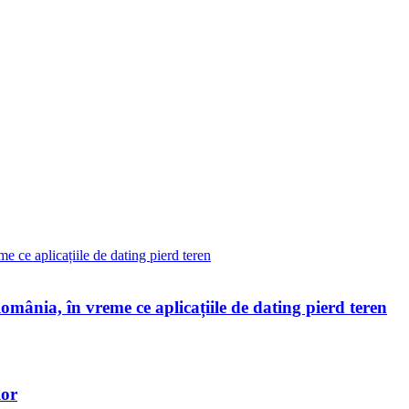
omânia, în vreme ce aplicațiile de dating pierd teren
lor