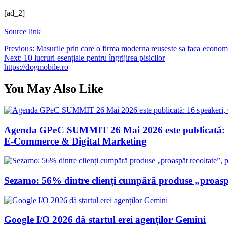
[ad_2]
Source link
Navigare
Previous:
Masurile prin care o firma moderna reuseste sa faca econom
Next:
10 lucruri esențiale pentru îngrijirea pisicilor
în
https://dogmobile.ro
articole
You May Also Like
Agenda GPeC SUMMIT 26 Mai 2026 este publicată: 16 s
E-Commerce & Digital Marketing
Sezamo: 56% dintre clienți cumpără produse „proaspăt
Google I/O 2026 dă startul erei agenților Gemini