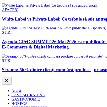
AFACERI
White Label vs Private Label: Ce trebuie să știe antre
ȘTIRI
Agenda GPeC SUMMIT 26 Mai 2026 este publicată: 16 s
E-Commerce & Digital Marketing
ȘTIRI
Sezamo: 56% dintre clienți cumpără produse „proaspăt
Close
Acasa
CASA ȘI GRĂDINĂ
GASTRONOMIE
HORECA