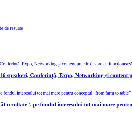
ie de resurse
peakeri, Conferință, Expo, Networking și content pra
 recoltate”, pe fondul interesului tot mai mare pentr