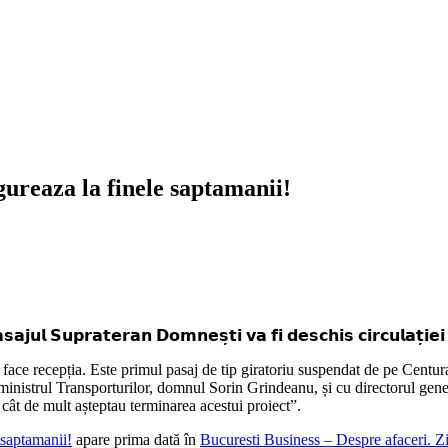
reaza la finele saptamanii!
𝘂𝗹 𝗦𝘂𝗽𝗿𝗮𝘁𝗲𝗿𝗮𝗻 𝗗𝗼𝗺𝗻𝗲𝘀̦𝘁𝗶 𝘃𝗮 𝗳𝗶 𝗱𝗲𝘀𝗰𝗵𝗶𝘀 𝗰𝗶𝗿𝗰𝘂𝗹𝗮𝘁̦𝗶𝗲𝗶 𝗹𝗮
face recepția. Este primul pasaj de tip giratoriu suspendat de pe Centu
ministrul Transporturilor, domnul Sorin Grindeanu, și cu directorul gen
 cât de mult așteptau terminarea acestui proiect”.
saptamanii!
apare prima dată în
Bucuresti Business – Despre afaceri. Zi