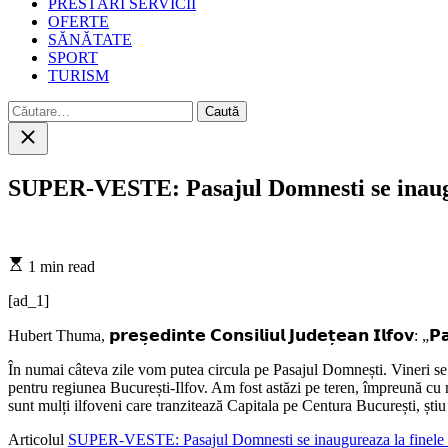
PRESTĂRI SERVICII
OFERTE
SĂNĂTATE
SPORT
TURISM
Caută
după:
Close
search
SUPER-VESTE: Pasajul Domnesti se inaugu
Estimated
1 min read
read
time
[ad_1]
Hubert Thuma, 𝗽𝗿𝗲𝘀̦𝗲𝗱𝗶𝗻𝘁𝗲 𝗖𝗼𝗻𝘀𝗶𝗹𝗶𝘂𝗹 𝗝𝘂𝗱𝗲𝘁̦𝗲𝗮𝗻 𝗜𝗹𝗳𝗼𝘃: „𝗣𝗮𝘀𝗮
În numai câteva zile vom putea circula pe Pasajul Domnești. Vineri se 
pentru regiunea București-Ilfov. Am fost astăzi pe teren, împreună cu 
sunt mulți ilfoveni care tranzitează Capitala pe Centura București, știu
Articolul
SUPER-VESTE: Pasajul Domnesti se inaugureaza la finele 