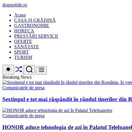
Skip
dogmobile.ro
to
Acasa
content
CASA ȘI GRĂDINĂ
GASTRONOMIE
HORECA
PRESTĂRI SERVICII
OFERTE
SĂNĂTATE
SPORT
TURISM
Shuffle
Switch
Search
Menu
color
mode
Breaking News
Comunicatele de presa
Sextingul e tot mai răspândit în rândul tinerilor din R
Comunicatele de presa
HONOR aduce tehnologia de azi în Palatul Telefoane