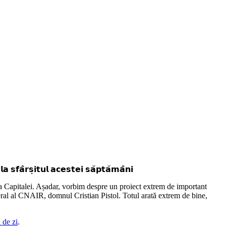
 𝘀𝗳𝗮̂𝗿𝘀̦𝗶𝘁𝘂𝗹 𝗮𝗰𝗲𝘀𝘁𝗲𝗶 𝘀𝗮̆𝗽𝘁𝗮̆𝗺𝗮̂𝗻𝗶
ra Capitalei. Așadar, vorbim despre un proiect extrem de important
eral al CNAIR, domnul Cristian Pistol. Totul arată extrem de bine,
 de zi
.