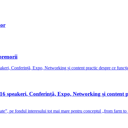
lor
prenorii
peakeri, Conferință, Expo, Networking și content pra